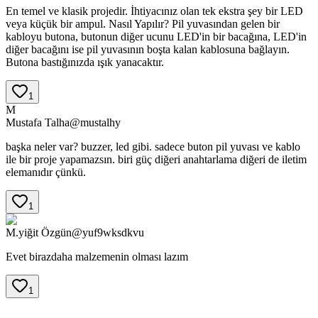
En temel ve klasik projedir. İhtiyacınız olan tek ekstra şey bir LED
veya küçük bir ampul. Nasıl Yapılır? Pil yuvasından gelen bir
kabloyu butona, butonun diğer ucunu LED'in bir bacağına, LED'in
diğer bacağını ise pil yuvasının boşta kalan kablosuna bağlayın.
Butona bastığınızda ışık yanacaktır.
1
M
Mustafa
Talha
@
mustalhy
başka neler var? buzzer, led gibi. sadece buton pil yuvası ve kablo
ile bir proje yapamazsın. biri güç diğeri anahtarlama diğeri de iletim
elemanıdır çünkü.
1
M.yiğit
Özgün
@
yuf9wksdkvu
Evet birazdaha malzemenin olması lazım
1