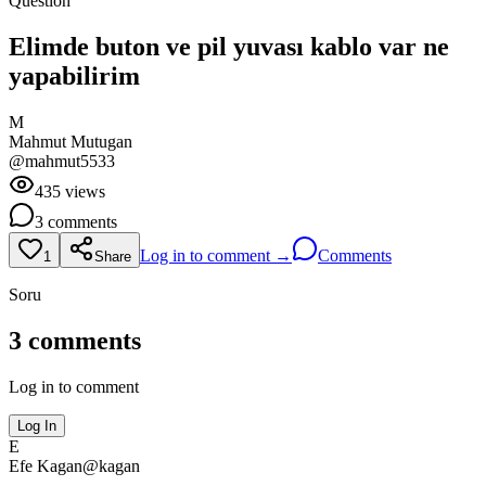
Question
Elimde buton ve pil yuvası kablo var ne
yapabilirim
M
Mahmut
Mutugan
@
mahmut5533
435
views
3
comments
Log in to comment →
Comments
1
Share
Soru
3
comments
Log in to comment
Log In
E
Efe
Kagan
@
kagan