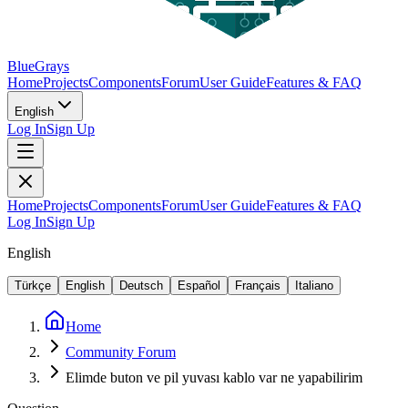
BlueGrays
Home
Projects
Components
Forum
User Guide
Features & FAQ
English
Log In
Sign Up
Home
Projects
Components
Forum
User Guide
Features & FAQ
Log In
Sign Up
English
Türkçe
English
Deutsch
Español
Français
Italiano
Home
Community Forum
Elimde buton ve pil yuvası kablo var ne yapabilirim